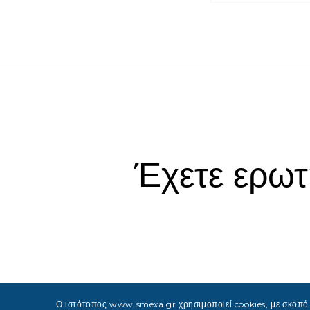
Έχετε ερωτ
Ο ιστότοπος www.smexa.gr χρησιμοποιεί cookies, με σκοπό τ