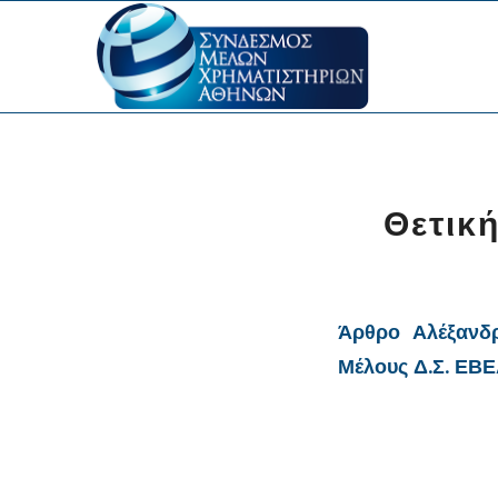
Θετικ
Άρθρο Αλέξανδ
Μέλους Δ.Σ. ΕΒ