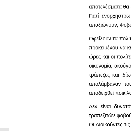
αποτελέσματα θα φ
Γιατί ενορχηστρ
απαξιώνουν; Φοβού
Οφείλουν τα πολι
προκειμένου να κ
ώρες και οι πολίτ
οικονομία, ακούγ
τράπεζες και ιδί
απολάμβαναν του
αποδειχθεί ποικι
Δεν είναι δυνατ
τραπεζιτών φοβούν
Οι Διοικούντες τ