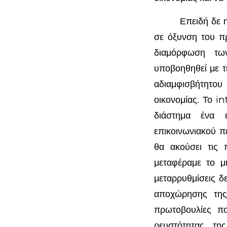
Επειδή δε η συν
σε όξυνση του πρ
διαμόρφωση τω
υποβοηθηθεί με 
αδιαμφισβήτητου
οικονομίας. Το i
διάστημα ένα ε
επικοινωνιακού π
θα ακούσει τις 
μεταφέραμε το μ
μεταρρυθμίσεις δ
αποχώρησης της
πρωτοβουλίες π
ρευστότητας, τη