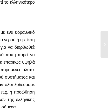
πί το ελληνικότερο
ε ένα υδραυλικό
α νερού ή η πίεση
Το
 για να διορθωθεί;
μό που μπορεί να
 σε επαρκώς υψηλά
παραμένει άλυτο.
ού συστήματος και
αν όλοι ξοδεύουμε
ς π.χ. η προώθηση
λον της ελληνικής
ί σήμερα.