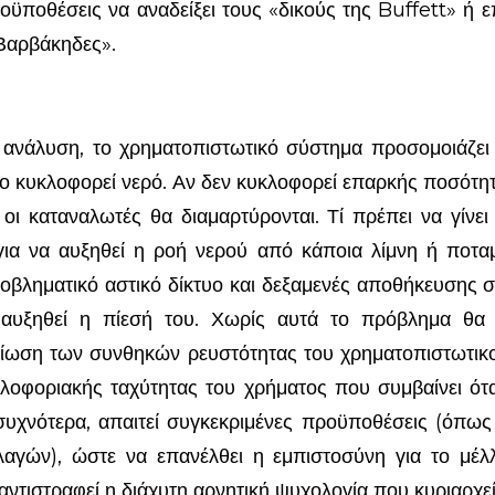
οϋποθέσεις να αναδείξει τους «δικούς της Buffett» ή ε
 Βαρβάκηδες».
υση, το χρηματοπιστωτικό σύστημα προσομοιάζει μ
ο κυκλοφορεί νερό. Αν δεν κυκλοφορεί επαρκής ποσότητ
 οι καταναλωτές θα διαμαρτύρονται. Τί πρέπει να γίνει
για να αυξηθεί η ροή νερού από κάποια λίμνη ή ποτα
ροβληματικό αστικό δίκτυο και δεξαμενές αποθήκευσης
αυξηθεί η πίεσή του. Χωρίς αυτά το πρόβλημα θα 
ίωση των συνθηκών ρευστότητας του χρηματοπιστωτικ
λοφοριακής ταχύτητας του χρήματος που συμβαίνει ότ
συχνότερα, απαιτεί συγκεκριμένες προϋποθέσεις (όπω
αγών), ώστε να επανέλθει η εμπιστοσύνη για το μέλ
 αντιστραφεί η διάχυτη αρνητική ψυχολογία που κυριαρχε