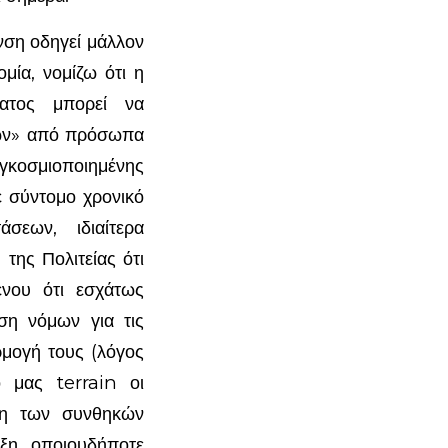
ση οδηγεί μάλλον
μία, νομίζω ότι η
ατος μπορεί να
φών» από πρόσωπα
γκοσμιοποιημένης
ε σύντομο χρονικό
σεων, ιδιαίτερα
της Πολιτείας ότι
ένου ότι εσχάτως
ση νόμων για τις
ρμογή τους (λόγος
 μας terrain οι
ση των συνθηκών
υξη οποιουδήποτε