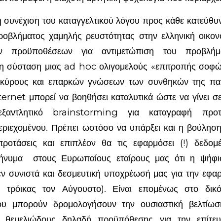
έχιση του καταγγελτικού λόγου προς κάθε κατεύθυν
οβλήματος χαμηλής ρευστότητας στην ελληνική οικονο
ν προϋποθέσεων για αντιμετώπιση του προβλήμ
τη σύσταση μιας ad hoc ολιγομελούς «επιτροπής σο
 κύρους και επαρκών γνώσεων των συνθηκών της πα
nternet μπορεί να βοηθήσει καταλυτικά ώστε να γίνει σ
ξαντλητικό brainstorming για καταγραφή προτά
εριεχομένου. Πρέπει ωστόσο να υπάρξει και η βούληση 
προτάσεις και επιπλέον θα τις εφαρμόσει (!) δεδομ
ήνυμα στους Ευρωπαίους εταίρους μας ότι η ψήφι
εν συνιστά και δεσμευτική υποχρέωσή μας για την εφα
 τρόικας τον Αύγουστο). Είναι επομένως στο δικό
ου μπορούν δρομολογήσουν την ουσιαστική βελτίω
ς θεμελιώδους δηλαδή προϋπόθεσης για την επίτε