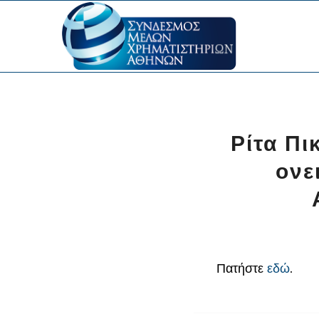
Ρίτα Πι
ονε
Πατήστε
εδώ
.