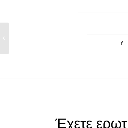
Ν. 3888/2010 “Εκούσια κατάργηση
φορολογικών...
Έχετε ερωτ