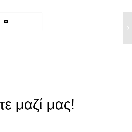
Ετ
14
ε μαζί μας!