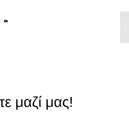
Ετ
17
ε μαζί μας!