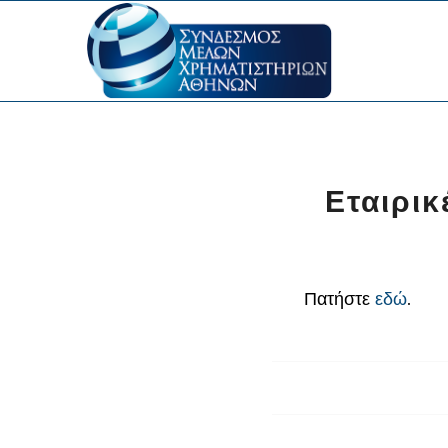
Εταιρικ
Πατήστε
εδώ
.