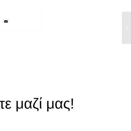
Ετ
25
ε μαζί μας!