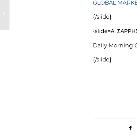
GLOBAL MARK
Ημερήσιο Δελτίο Οικονομικού Τύπου
{/slide}
7/5/2015
{slide=Α. ΣΑΡΡ
Daily Morning C
{/slide}