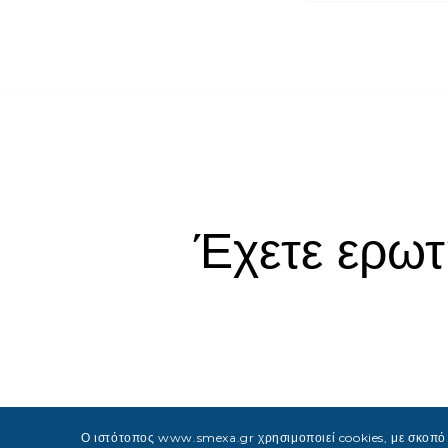
Έχετε ερωτ
Ο ιστότοπος www.smexa.gr χρησιμοποιεί cookies, με σκοπό τ