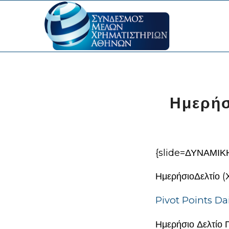
Ημερήσ
{slide=ΔΥΝΑΜΙΚ
ΗμερήσιοΔελτίο (Χ
Pivot Points Dai
Ημερήσιο Δελτίο