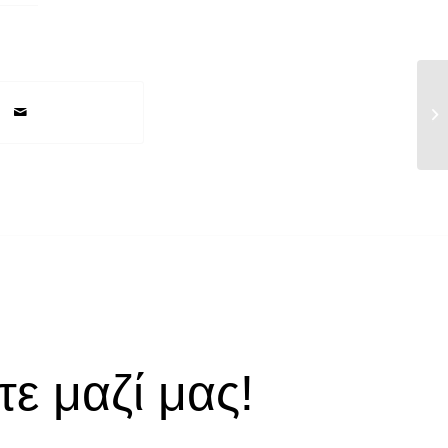
Ημ
14
ε μαζί μας!