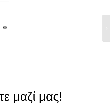
Ημ
22
ε μαζί μας!