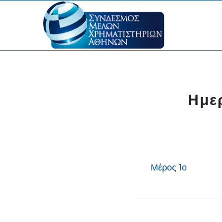
Ημε
Μέρος 1ο