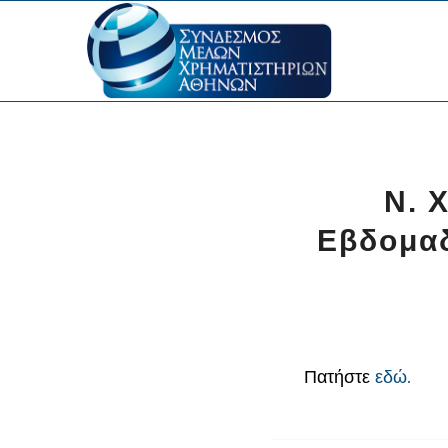
Ν. 
Εβδομαδ
Πατήστε
εδώ.