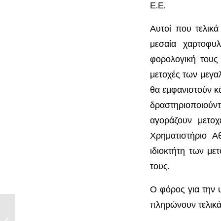
Ε.Ε.
Αυτοί που τελικ
μεσαία χαρτοφυ
φορολογική τους
μετοχές των μεγαλ
θα εμφανιστούν κά
δραστηριοποιού
αγοράζουν μετο
Χρηματιστήριο Α
ιδιοκτήτη των με
τους.
Ο φόρος για την 
πληρώνουν τελικά 
Δελτίο Τύπου ΣΜΕΧΑ 19/3/2010