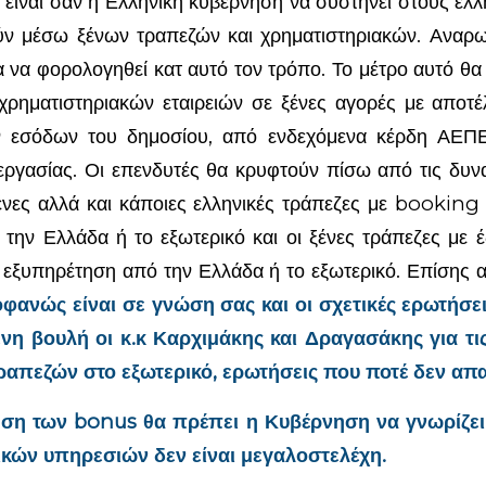
 είναι σαν η Ελληνική κυβέρνηση να συστήνει στους έλλ
ν μέσω ξένων τραπεζών και χρηματιστηριακών. Αναρωτ
ια να φορολογηθεί κατ αυτό τον τρόπο. Το μέτρο αυτό θα 
 χρηματιστηριακών εταιρειών σε ξένες αγορές με αποτ
 εσόδων του δημοσίου, από ενδεχόμενα κέρδη ΑΕΠ
ργασίας. Οι επενδυτές θα κρυφτούν πίσω από τις δυν
νες αλλά και κάποιες ελληνικές τράπεζες με booking 
την Ελλάδα ή το εξωτερικό και οι ξένες τράπεζες με
ι εξυπηρέτηση από την Ελλάδα ή το εξωτερικό. Επίσης α
φανώς είναι σε γνώση σας και οι σχετικές ερωτήσε
η βουλή οι κ.κ Καρχιμάκης και Δραγασάκης για τι
ραπεζών στο εξωτερικό, ερωτήσεις που ποτέ δεν απ
ηση των
bonus
θα πρέπει η Κυβέρνηση να γνωρίζει
κών υπηρεσιών δεν είναι μεγαλοστελέχη.