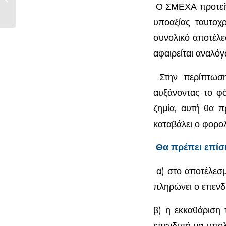
Ο ΣΜΕΧΑ προτείνε
υποαξίας ταυτοχ
συνολικό αποτέλε
αφαιρείται αναλόγ
Στην περίπτωση 
αυξάνοντας το φ
ζημία, αυτή θα π
καταβάλει ο φορολ
Θα πρέπει επίσ
α) στο αποτέλεσμ
πληρώνει ο επενδ
β) η εκκαθάριση 
επενδυτή να υπολο