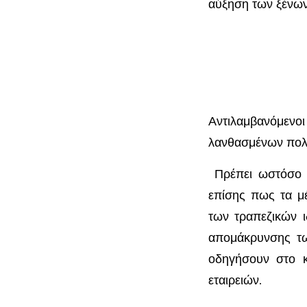
αύξηση των ξένω
Αντιλαμβανόμεν
λανθασμένων πολιτ
Πρέπει ωστόσο ν
επίσης πως τα μ
των τραπεζικών ι
απομάκρυνσης τω
οδηγήσουν στο κ
εταιρειών.