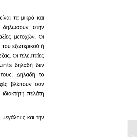
ναι τα μικρά και
α δηλώσουν στην
ξίες μετοχών. Οι
ς του εξωτερικού ή
ζας. Οι τελευταίες
unts δηλαδή δεν
τους. Δηλαδή το
ρχές βλέπουν σαν
 ιδιοκτήτη πελάτη
 μεγάλους και την
ME