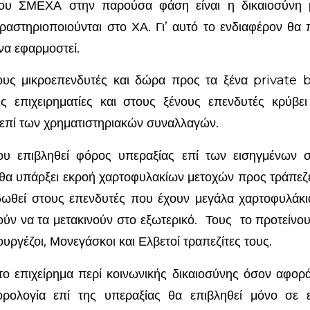
ου ΣΜΕΧΑ στην παρούσα φάση είναι η δικαιοσύνη 
αστηριοποιούνται στο ΧΑ. Γι’ αυτό το ενδιαφέρον θα 
ο να εφαρμοστεί.
υς μικροεπενδυτές και δώρα προς τα ξένα private 
υς επιχειρηματίες και στους ξένους επενδυτές κρύβε
επί των χρηματιστηριακών συναλλαγών.
υ επιβληθεί φόρος υπεραξίας επί των εισηγμένων σ
α υπάρξει εκροή χαρτοφυλακίων μετοχών προς τράπεζε
ωθεί στους επενδυτές που έχουν μεγάλα χαρτοφυλάκι
ούν να τα μετακινούν στο εξωτερικό. Τους το προτείνου
υργέζοι, Μονεγάσκοι και Ελβετοί τραπεζίτες τους.
το επιχείρημα περί κοινωνικής δικαιοσύνης όσον αφορά 
φορολογία επί της υπεραξίας θα επιβληθεί μόνο σε 