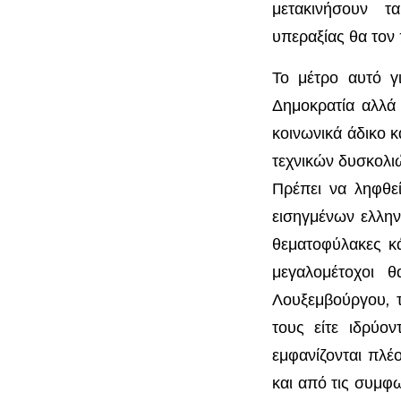
μετακινήσουν τα
υπεραξίας θα τον 
Το μέτρο αυτό γ
Δημοκρατία αλλά 
κοινωνικά άδικο κ
τεχνικών δυσκολι
Πρέπει να ληφθε
εισηγμένων ελλην
θεματοφύλακες κ
μεγαλομέτοχοι 
Λουξεμβούργου, 
τους είτε ιδρύο
εμφανίζονται πλέ
και από τις συμφ