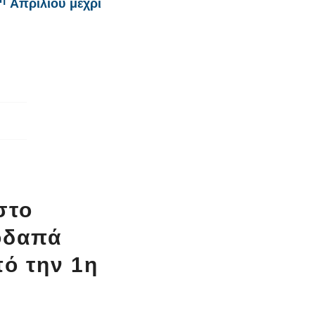
Απριλίου μέχρι
στο
οδαπά
πό την 1η