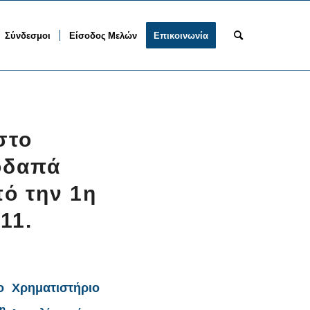
Σύνδεσμοι
Είσοδος Μελών
Επικοινωνία
στο
οδαπά
πό την 1η
11.
ο Χρηματιστήριο
η