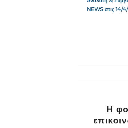
Αναλυτή & Συμβ
NEWS στις 14/4
Η φο
επικοι