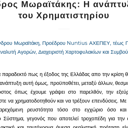
δρος Μωραϊτάκης: Η ανάπτυ
του Χρηματιστηρίου
νδρου Μωραϊτάκη, Προέδρου Nuntius ΑΧΕΠΕΥ, τέως
ναλυτή Αγορών, Διαχειριστή Χαρτοφυλακίων και Συμβ
νά παραδεκτό πως η έξοδος της Ελλάδας απο την κρίση θ
 ανάπτυξη αυτή όμως, προϋποθέτει, μεταξύ άλλων, θεσμ
όστος όπως έχουμε γράψει στο παρελθόν, την εξεύ
στε να χρηματοδοτηθούν και να τρέξουν επενδύσεις. Μ
αρεχόμενη ρευστότητα τόσο στο εγχώριο όσο κα
ό Σύστημα, γεγονός που αποτελεί τροχοπέδη για την 
ακτική και ταυτόχρονα άμεσα ρεαλιστική πρόταση εί