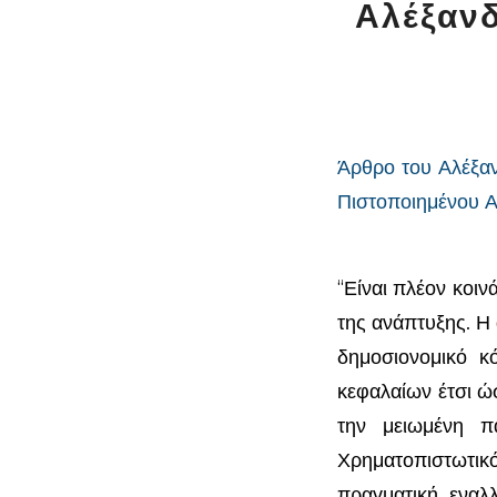
Αλέξαν
Άρθρο του Αλέξα
Πιστοποιημένου Α
“Είναι πλέον κοι
της ανάπτυξης. Η
δημοσιονομικό κ
κεφαλαίων έτσι ώ
την μειωμένη π
Χρηματοπιστωτικ
πραγματική εναλλ