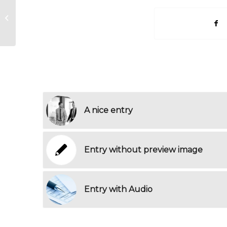
Αλέξανδρος Μωραϊτάκης: Προτάσεις
για ανάπτυξη...
A nice entry
Entry without preview image
Entry with Audio