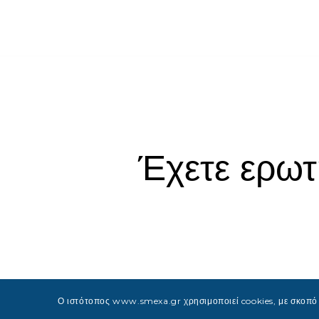
Έχετε ερωτ
Ο ιστότοπος www.smexa.gr χρησιμοποιεί cookies, με σκοπό τ