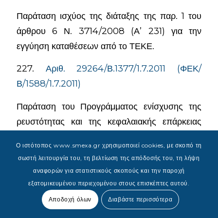
Παράταση ισχύος της διάταξης της παρ. 1 του
άρθρου 6 Ν. 3714/2008 (Α’ 231) για την
εγγύηση καταθέσεων από το ΤΕΚΕ.
227.
Αριθ. 29264/Β.1377/1.7.2011 (ΦΕΚ/
Β/1588/1.7.2011)
Παράταση του Προγράμματος ενίσχυσης της
ρευστότητας και της κεφαλαιακής επάρκειας
σύμφωνα με το Ν. 3723/2008.
Ο ιστότοπος www.smexa.gr χρησιμοποιεί cookies, με σκοπό τη
{slide=Πράξεις Διοικητή της Τράπεζας της
σωστή λειτουργία του, τη βελτίωση της απόδοσής του, τη λήψη
αναφορών για στατιστικούς σκοπούς και την παροχή
Ελλάδος}
εξατομικευμένου περιεχομένου στους επισκέπτες αυτού.
Περιέχομενα σε αρχείο
excel
.
Αποδοχή όλων
Διαβάστε περισσότερα