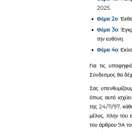
2025.
Θέμα 2ο
: Έκθ
Θέμα 3ο
: Έγκ
την ευθύνη.
Θέμα 4ο
: Εκλ
Για τις υποψηφι
Σύνδεσμος θα δέχε
Σας υπενθυμίζου
όπως αυτό ισχύει
της 24/11/97, κά
μέλος, πλην του 
του άρθρου 9Α το