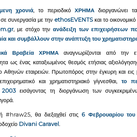
μενη χρονιά
, το περιοδικό
ΧΡΗΜΑ
διοργανώνει 
σε συνεργασία με την
ethosEVENTS
και το οικονομικό 
om.gr
, με στόχο την
ανάδειξη των επιχειρήσεων πο
μία και συμβάλλουν στην ανάπτυξη του χρηματιστηρ
τικά Βραβεία ΧΡΗΜΑ
αναγνωρίζονται από την επι
τητα ως ένας καταξιωμένος θεσμός ετήσιας αξιολόγησ
ο Αθηνών εταιρειών. Πρωτοπόρος στην έγκυρη και ει
επιχειρηματικό και χρηματιστηριακό γίγνεσθαι,
το π
ο 2003
εισάγοντας τη διοργάνωση των συγκεκριμέν
αγορά.
ή #hraw25, θα διεξαχθεί στις
6 Φεβρουαρίου του
οδοχείο
Divani Caravel
.