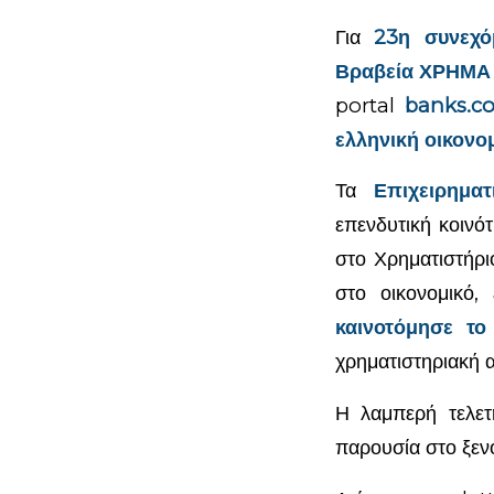
Για
23η συνεχό
Βραβεία ΧΡΗΜΑ
portal
banks.c
ελληνική οικονο
Τα
Επιχειρημα
επενδυτική κοινό
στο Χρηματιστήρι
στο οικονομικό, 
καινοτόμησε τ
χρηματιστηριακή 
Η λαμπερή τελετ
παρουσία στο ξεν