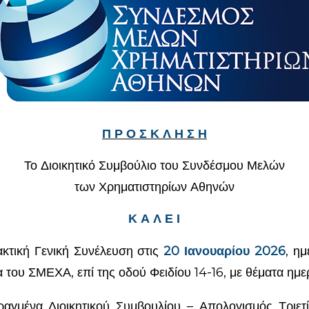
Π Ρ Ο Σ Κ Λ Η Σ Η
Το Διοικητικό Συμβούλιο του Συνδέσμου Μελών
των Χρηματιστηρίων Αθηνών
Κ Α Λ Ε Ι
ακτική Γενική Συνέλευση στις
20 Ιανουαρίου 2026
, ημ
α του ΣΜΕΧΑ, επί της οδού Φειδίου 14-16, με θέματα ημε
ραγμένα Διοικητικού Συμβουλίου – Απολογισμός Τριετ