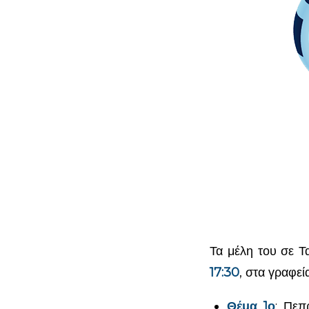
Τα μέλη του σε Τ
17:30
, στα γραφεί
Θέμα 1ο
: Πεπ